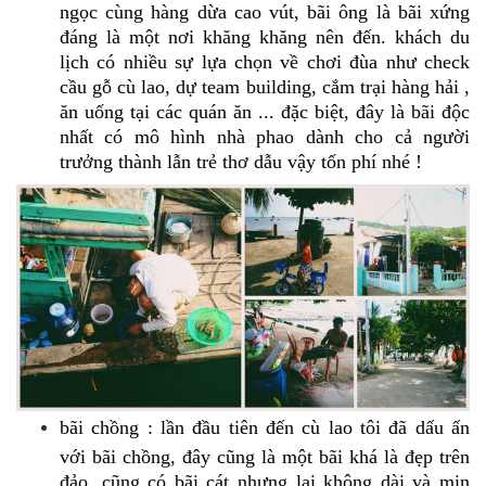
ngọc cùng hàng dừa cao vút, bãi ông là bãi xứng
đáng là một nơi khăng khăng nên đến. khách du
lịch có nhiều sự lựa chọn về chơi đùa như check
cầu gỗ cù lao, dự team building, cắm trại hàng hải ,
ăn uống tại các quán ăn ... đặc biệt, đây là bãi độc
nhất có mô hình nhà phao dành cho cả người
trưởng thành lẫn trẻ thơ dẫu vậy tốn phí nhé !
bãi chồng : lần đầu tiên đến cù lao tôi đã dấu ấn
với bãi chồng, đây cũng là một bãi khá là đẹp trên
đảo, cũng có bãi cát nhưng lại không dài và mịn