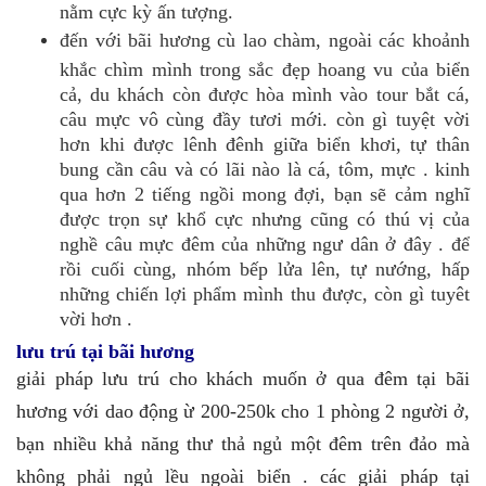
nằm cực kỳ ấn tượng.
đến với bãi hương cù lao chàm, ngoài các khoảnh
khắc chìm mình trong sắc đẹp hoang vu của biển
cả, du khách còn được hòa mình vào tour bắt cá,
câu mực vô cùng đầy tươi mới. còn gì tuyệt vời
hơn khi được lênh đênh giữa biển khơi, tự thân
bung cần câu và có lãi nào là cá, tôm, mực . kinh
qua hơn 2 tiếng ngồi mong đợi, bạn sẽ cảm nghĩ
được trọn sự khổ cực nhưng cũng có thú vị của
nghề câu mực đêm của những ngư dân ở đây . để
rồi cuối cùng, nhóm bếp lửa lên, tự nướng, hấp
những chiến lợi phẩm mình thu được, còn gì tuyêt
vời hơn .
lưu trú tại bãi hương
giải pháp lưu trú cho khách muốn ở qua đêm tại bãi
hương với dao động ừ 200-250k cho 1 phòng 2 người ở,
bạn nhiều khả năng thư thả ngủ một đêm trên đảo mà
không phải ngủ lều ngoài biển . các giải pháp tại