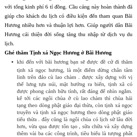
với tổng kinh phí 6 tỉ đồng. Cầu cảng này hoàn thành đã
giúp cho khách du lịch có điều kiện đến tham quan Bãi
Hương nhiều hơn và thuận lợi hơn. Giúp người dân Bãi
Hương cải thiện đời sống tăng thu nhập từ dịch vụ du
lịch.
Ghé thăm Tịnh xá Ngọc Hương ở Bãi Hương
khi đến với bãi hương bạn sẽ được đề cử đi thăm
tịnh xã ngọc hương, là một điểm dừng chân tâm
linh trên đảo cù lao chàm . được xây dựng với vị
thế lưng tựa núi, mặt hướng ra biển, tịnh xã có
được phong cảnh hữu tình, rất đáng để nhìn ngắm.
kể tới các ngôi chùa ở cù lao chàm thì chùa hải
tạng theo dòng phật giáo đại thừa, còn tịnh xá ngọc
truyền và tịnh xã ngọc hương theo dòng phật giáo
tiểu thừa . đây cũng là ngôi chùa có lịch sử lâu đời
hơn, vừa qua được tôn tạo , sữa chữa và xây dựng
thêm vài ba các công trình, tiêu biểu là tượng phât