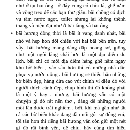
như ở tại bãi ông . ở đây cũng có chòi lá, ghế nằm
và võng treo để các bạn thư giãn. bãi chồng có dịch
vụ tắm nước ngọt, toilet nhưng lại không thênh
thang và hiện đại như ở bãi làng và bãi ông .
bãi hương đồng thời là bãi ít vang danh nhất, bãi
nhỏ và hẹp hơn đối chiếu với hai bãi bên trên. tuy
vậy, bãi hương mang dáng dấp hoang sơ, giống
như một ngôi làng chài hơn là một địa điểm du
lịch. bãi chỉ có mỗi địa điểm hàng ghề nằm ngay
khu bờ biển , vào sâu hơn thì có những nhà dân
phục vụ nước uống . bãi hương sẽ thiếu hẳn những
bờ biển đẹp, hàng dừa cao vút chính vì điều đó với
người thích cảnh đẹp, chụp hình thì đó không phải
là một ý hay . nhưng, bãi hương vẫn có một
chuyện gì đó rất nên thơ , đáng để những người
một lần được trải nghiệm . bởi, khi mà gần như tất
cả các bờ biển khác đang dần nối gót sự đông vui,
tối tân hơn thì riêng bãi hương vẫn còn giữ một nét
gì đó rất bình yên, dễ chịu. hãy cùng tìm hiểu