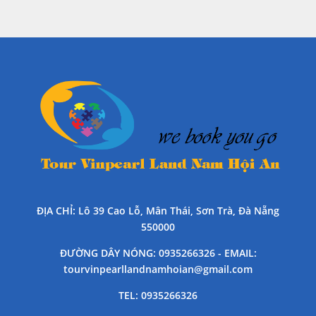
ĐỊA CHỈ
: Lô 39 Cao Lỗ, Mân Thái, Sơn Trà, Đà Nẵng
550000
ĐƯỜNG DÂY NÓNG
: 0935266326 -
EMAIL
:
tourvinpearllandnamhoian@gmail.com
TEL
: 0935266326