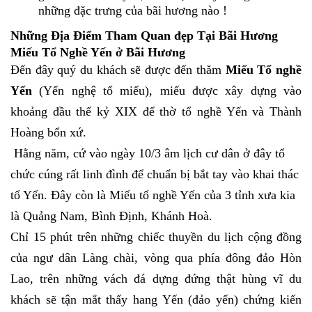
những đặc trưng của bãi hương nào !
Những Địa Điểm Tham Quan đẹp Tại Bãi Hương
Miếu Tổ Nghề Yến ở Bãi Hương
Đến đây quý du khách sẽ được đến thăm
Miếu Tổ nghề
Yến
(Yến nghệ tổ miếu), miếu được xây dựng vào
khoảng đầu thế kỷ XIX để thờ tổ nghề Yến và Thành
Hoàng bổn xứ.
Hằng năm, cứ vào ngày 10/3 âm lịch cư dân ở đây tổ
chức cúng rất linh đình để chuẩn bị bắt tay vào khai thác
tổ Yến. Đây còn là Miếu tổ nghề Yến của 3 tỉnh xưa kia
là Quảng Nam, Bình Định, Khánh Hoà.
Chỉ 15 phút trên những chiếc thuyền du lịch cộng đồng
của ngư dân Làng chài, vòng qua phía đông đảo Hòn
Lao, trên những vách đá dựng đứng thật hùng vĩ du
khách sẽ tận mắt thấy hang Yến (đảo yến) chứng kiến