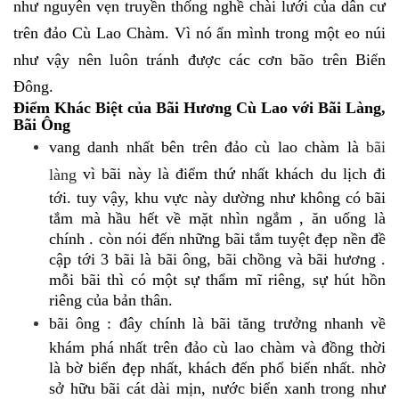
như nguyên vẹn truyền thống nghề chài lưới của dân cư
trên đảo Cù Lao Chàm. Vì nó ẩn mình trong một eo núi
như vậy nên luôn tránh được các cơn bão trên Biển
Đông.
Điểm Khác Biệt của Bãi Hương Cù Lao với Bãi Làng,
Bãi Ông
vang danh nhất bên trên đảo cù lao chàm là
bãi
vì bãi này là điểm thứ nhất khách du lịch đi
làng
tới. tuy vậy, khu vực này dường như không có bãi
tắm mà hầu hết về mặt nhìn ngắm , ăn uống là
chính . còn nói đến những bãi tắm tuyệt đẹp nền đề
cập tới 3 bãi là bãi ông, bãi chồng và bãi hương .
mỗi bãi thì có một sự thẩm mĩ riêng, sự hút hồn
riêng của bản thân.
bãi ông : đây chính là bãi tăng trưởng nhanh về
khám phá nhất trên đảo cù lao chàm và đồng thời
là bờ biển đẹp nhất, khách đến phổ biến nhất. nhờ
sở hữu bãi cát dài mịn, nước biển xanh trong như