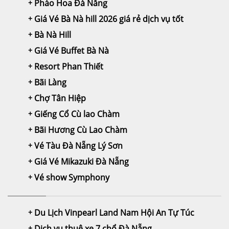
Pháo Hoa Đà Nẵng
Giá Vé Bà Nà hill 2026 giá rẻ dịch vụ tốt
Bà Nà Hill
Giá Vé Buffet Bà Nà
Resort Phan Thiết
Bãi Làng
Chợ Tân Hiệp
Giếng Cổ Cù lao Chàm
Bãi Hương Cù Lao Chàm
Vé Tàu Đà Nẵng Lý Sơn
Giá Vé Mikazuki Đà Nẵng
Vé show Symphony
Du Lịch Vinpearl Land Nam Hội An Tự Túc
Dịch vụ thuê xe 7 chổ Đà Nẵng