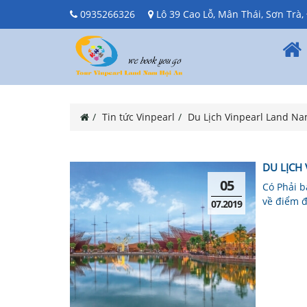
0935266326
Lô 39 Cao Lỗ, Mân Thái, Sơn Trà
Tin tức Vinpearl
Du Lịch Vinpearl Land Na
DU LỊCH
05
Có Phải b
về điểm đ
07.2019