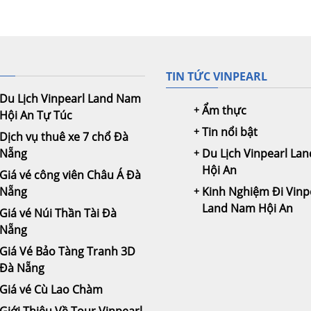
TIN TỨC VINPEARL
Du Lịch Vinpearl Land Nam
Ẩm thực
Hội An Tự Túc
Tin nổi bật
Dịch vụ thuê xe 7 chổ Đà
Nẵng
Du Lịch Vinpearl La
Hội An
Giá vé công viên Châu Á Đà
Nẵng
Kinh Nghiệm Đi Vinp
Land Nam Hội An
Giá vé Núi Thần Tài Đà
Nẵng
Giá Vé Bảo Tàng Tranh 3D
Đà Nẵng
Giá vé Cù Lao Chàm
Giới Thiệu Về Tour Vinpearl