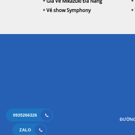
Giá Vé Mikazuki Đà Nẵng
Vé show Symphony
0935266326
ĐƯỜNG
ZALO