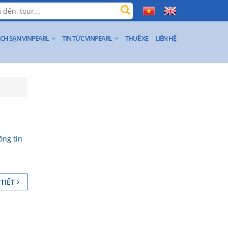
CH SẠN VINPEARL
TIN TỨC VINPEARL
THUÊ XE
LIÊN HỆ
ông tin
 TIẾT