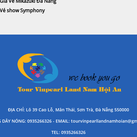
Giá Vé Mikazuki Đà Nẵng
Vé show Symphony
ĐỊA CHỈ
: Lô 39 Cao Lỗ, Mân Thái, Sơn Trà, Đà Nẵng 550000
 DÂY NÓNG
: 0935266326 -
EMAIL
: tourvinpearllandnamhoian@gm
TEL
: 0935266326