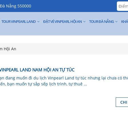
, Đà Nẵng 550000
TOUR VINPEARL LAND
ĐẶT VÉ VINPEARL HỘI AN
TOUR ĐÀ NẴNG
KHÁ
m Hội An
 VINPEARL LAND NAM HỘI AN TỰ TÚC
ạn đang muốn đi du lịch Vinpearl Land tự túc nhưng lại chưa có th
ến, bạn muốn tự sắp sếp lịch trình, tự thuê ...
CHI