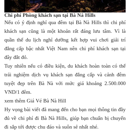
Chi phí Phòng khách sạn tại Bà Nà Hills
Nếu có ý định nghỉ qua đêm tại Bà Nà Hills thì chi phí
khách sạn cũng là một khoản rất đáng lưu tâm. Vì là
quần thể du lịch nghỉ dưỡng kết hợp vui chơi giải trí
đẳng cấp bậc nhất Việt Nam nên chi phí khách sạn tại
đây đắt đỏ.
Tuy nhiên nếu có điều kiện, du khách hoàn toàn có thể
trải nghiệm dịch vụ khách sạn đẳng cấp và cảnh đêm
tuyệt đẹp trên Bà Nà với mức giá khoảng 2.500.000
VND/1 đêm.
xem thêm
Giá Vé Bà Nà Hill
Hy vọng bài viết đã mang đến cho bạn mọi thông tin đầy
đủ về chi phí đi Bà Nà Hills, giúp bạn chuẩn bị chuyến
đi sắp tới được chu đáo và suôn sẻ nhất nhé.