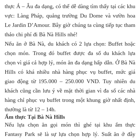
thực Á – Âu đa dạng, có thể dễ dàng tìm thấy tại các khu
vực: Làng Pháp, quảng trường Du Dome và vườn hoa
Le Jardin D’Amour. Bây giờ chúng ta cùng tiếp tục tham
thảo chi phí đi Bà Nà Hills nhé!
Nếu ăn ở Bà Nà, du khách có 2 lựa chọn: Buffet hoặc
chọn món. Trong đó buffet được đa số du khách lựa
chọn vì giá cả hợp lý, món ăn đa dạng hấp dẫn. Ở Bà Nà
Hills có khá nhiều nhà hàng phục vụ buffet, mức giá
giao động từ 195.000 – 250.000 VND. Tuy nhiên du
khách cũng cần lưu ý về mặt thời gian vì đa số các nhà
hàng chỉ phục vụ buffet trong một khung giờ nhất định,
thường là từ 12 – 14h.
Ẩm thực Tại Bà Nà Hills
Nếu lựa chọn ăn gọi món thì ghé tại khu ẩm thực
Fantasy Park sẽ là sự lựa chọn hợp lý. Suất ăn ở đây