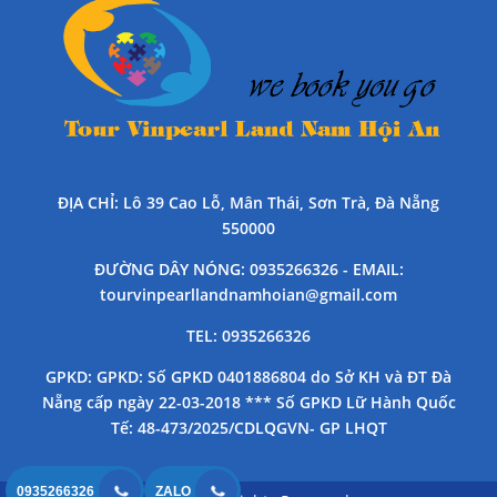
ĐỊA CHỈ
: Lô 39 Cao Lỗ, Mân Thái, Sơn Trà, Đà Nẵng
550000
ĐƯỜNG DÂY NÓNG
: 0935266326 -
EMAIL
:
tourvinpearllandnamhoian@gmail.com
TEL
: 0935266326
GPKD
: GPKD: Số GPKD 0401886804 do Sở KH và ĐT Đà
Nẵng cấp ngày 22-03-2018 *** Số GPKD Lữ Hành Quốc
Tế: 48-473/2025/CDLQGVN- GP LHQT
0935266326
ZALO