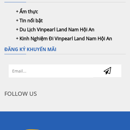
Ẩm thực
Tin nổi bật
Du Lịch Vinpearl Land Nam Hội An
Kinh Nghiệm Đi Vinpearl Land Nam Hội An
ĐĂNG KÝ KHUYẾN MÃI
FOLLOW US