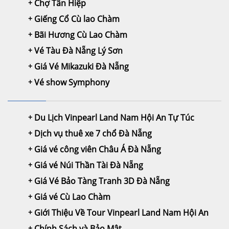
Chợ Tân Hiệp
Giếng Cổ Cù lao Chàm
Bãi Hương Cù Lao Chàm
Vé Tàu Đà Nẵng Lý Sơn
Giá Vé Mikazuki Đà Nẵng
Vé show Symphony
Du Lịch Vinpearl Land Nam Hội An Tự Túc
Dịch vụ thuê xe 7 chổ Đà Nẵng
Giá vé công viên Châu Á Đà Nẵng
Giá vé Núi Thần Tài Đà Nẵng
Giá Vé Bảo Tàng Tranh 3D Đà Nẵng
Giá vé Cù Lao Chàm
Giới Thiệu Về Tour Vinpearl Land Nam Hội An
Chính Sách và Bảo Mật