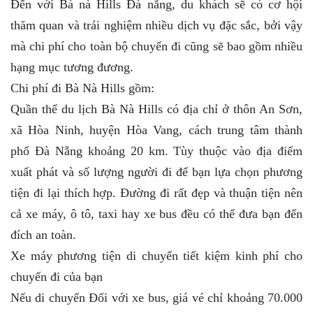
Đến với Bà nà Hills Đà nẵng, du khách sẽ có cơ hội
thăm quan và trải nghiệm nhiều dịch vụ đặc sắc, bởi vậy
mà chi phí cho toàn bộ chuyến đi cũng sẽ bao gồm nhiều
hạng mục tương đương.
Chi phí đi Bà Nà Hills gồm:
Quần thể du lịch Bà Nà Hills có địa chỉ ở thôn An Sơn,
xã Hòa Ninh, huyện Hòa Vang, cách trung tâm thành
phố Đà Nẵng khoảng 20 km. Tùy thuộc vào địa điểm
xuất phát và số lượng người đi để bạn lựa chọn phương
tiện đi lại thích hợp. Đường đi rất đẹp và thuận tiện nên
cả xe máy, ô tô, taxi hay xe bus đều có thể đưa bạn đến
đích an toàn.
Xe máy phương tiện di chuyển tiết kiệm kinh phí cho
chuyến đi của bạn
Nếu di chuyển Đối với xe bus, giá vé chỉ khoảng 70.000