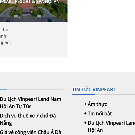
NPEARL RESORT & SPA HỘI AN
 thức:
rình:
 gian:
TIN TỨC VINPEARL
Du Lịch Vinpearl Land Nam
Ẩm thực
Hội An Tự Túc
Tin nổi bật
Dịch vụ thuê xe 7 chổ Đà
Nẵng
Du Lịch Vinpearl La
Hội An
Giá vé công viên Châu Á Đà