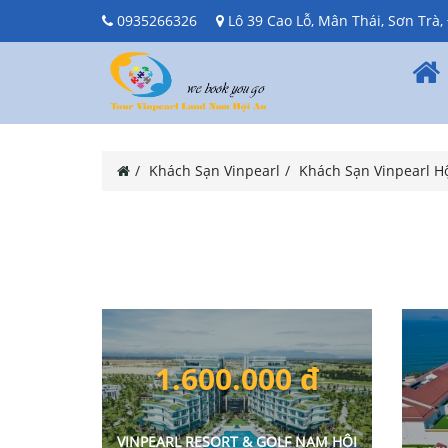
0935266326
Lô 39 Cao Lỗ, Mân Thái, Sơn Trà
Khách Sạn Vinpearl
Khách Sạn Vinpearl H
1.600.000 đ
VINPEARL RESORT & GOLF NAM HỘI