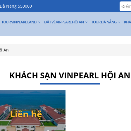
, Đà Nẵng 550000
TOUR VINPEARL LAND
ĐẶT VÉ VINPEARL HỘI AN
TOUR ĐÀ NẴNG
KHÁ
ội An
KHÁCH SẠN VINPEARL HỘI AN
Liên hệ