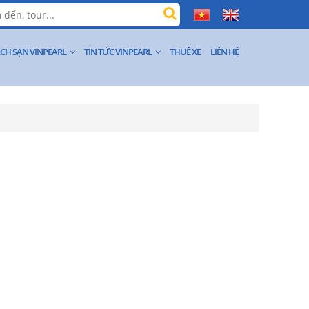
CH SẠN VINPEARL
TIN TỨC VINPEARL
THUÊ XE
LIÊN HỆ