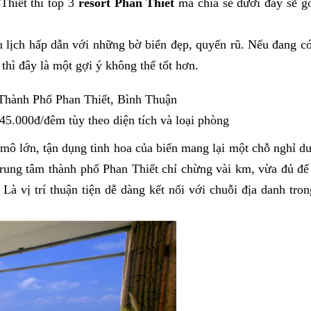
Thiết thì top 3
resort Phan Thiết
mà chia sẻ dưới đây sẽ g
u lịch hấp dẫn với những bờ biển đẹp, quyến rũ. Nếu đang có
thì đây là một gợi ý không thể tốt hơn.
 Thành Phố Phan Thiết, Bình Thuận
45.000đ/đêm tùy theo diện tích và loại phòng
ô lớn, tận dụng tinh hoa của biển mang lại một chỗ nghỉ d
rung tâm thành phố Phan Thiết chỉ chừng vài km, vừa đủ để
à vị trí thuận tiện dễ dàng kết nối với chuỗi địa danh tro