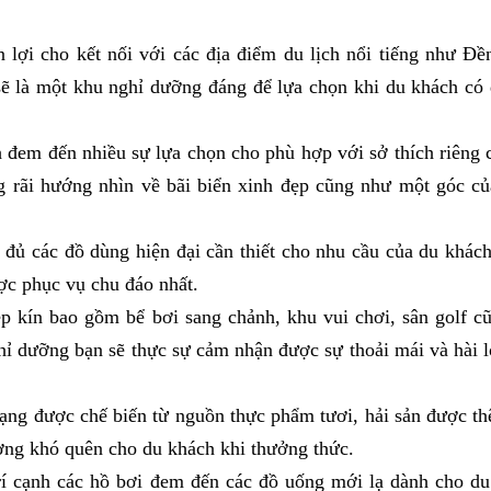
n lợi cho kết nối với các địa điểm du lịch nổi tiếng như Đ
ẽ là một khu nghỉ dưỡng đáng để lựa chọn khi du khách có 
ch đem đến nhiều sự lựa chọn cho phù hợp với sở thích riêng
g rãi hướng nhìn về bãi biển xinh đẹp cũng như một góc củ
 đủ các đồ dùng hiện đại cần thiết cho nhu cầu của du khác
ược phục vụ chu đáo nhất.
ép kín bao gồm bể bơi sang chảnh, khu vui chơi, sân golf c
hỉ dưỡng bạn sẽ thực sự cảm nhận được sự thoải mái và hài l
ạng được chế biến từ nguồn thực phẩm tươi, hải sản được t
ợng khó quên cho du khách khi thưởng thức.
í cạnh các hồ bơi đem đến các đồ uống mới lạ dành cho du