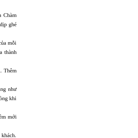
ền Chàm
dịp ghé
 của mỗi
a thành
h. Thêm
ũng như
òng khi
hêm mới
 khách.