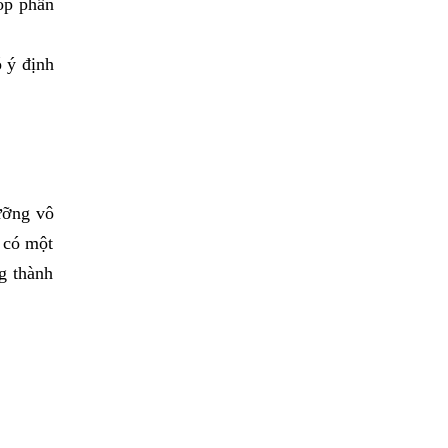
óp phần
 ý định
ưỡng vô
 có một
ng thành