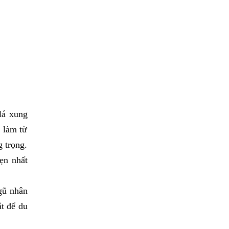
lá xung
c làm từ
g trọng.
vẹn nhất
gũ nhân
t để du