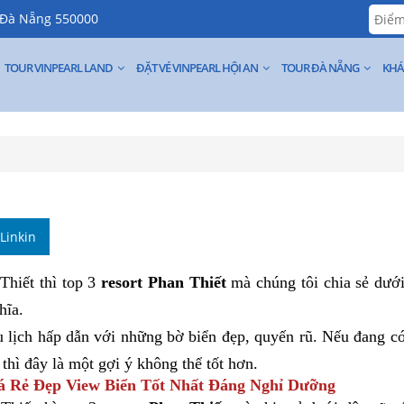
, Đà Nẵng 550000
TOUR VINPEARL LAND
ĐẶT VÉ VINPEARL HỘI AN
TOUR ĐÀ NẴNG
KHÁ
Linkin
Thiết thì top 3
resort Phan Thiết
mà chúng tôi chia sẻ dưới
hĩa.
u lịch hấp dẫn với những bờ biển đẹp, quyến rũ. Nếu đang có
thì đây là một gợi ý không thể tốt hơn.
iá Rẻ Đẹp View Biển Tốt Nhất Đáng Nghỉ Dưỡng