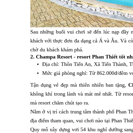
Sau những buổi vui chơi sẽ đến lúc nạp đầy 
khách với thực đơn đa dạng cả Á và Âu. Và cò
chờ du khách khám phá.
2. Champa Resort - resort Phan Thiết tốt nh
Địa chỉ: Thôn Tiến An, Xã Tiến Thành, 
Mức giá phòng nghỉ: Từ 862.000đ/đêm vớ
Tận dụng vẻ đẹp mà thiên nhiên ban tặng,
C
không khí trong lành và mát mẻ nhất. Từ reso
mà resort chăm chút tạo ra.
Nằm ở vị trí cách trung tâm thành phố Phan Thi
địa điểm tham quan, vui chơi nào tại Phan Thiế
Quy mô xây dựng vơi 54 khu nghỉ dưỡng sang 