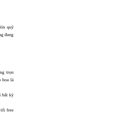
đón quý
ng đang
ng trọn
 hoa lá
i bất kỳ
fi free