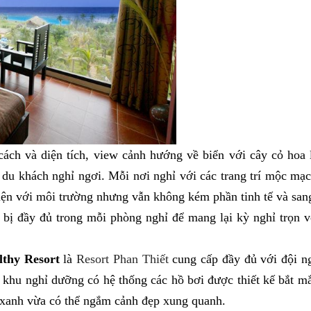
ách và diện tích, view cảnh hướng về biển với cây cỏ hoa 
 du khách nghỉ ngơi. Mỗi nơi nghỉ với các trang trí mộc mạ
thiện với môi trường nhưng vẫn không kém phần tinh tế và san
g bị đầy đủ trong mỗi phòng nghỉ để mang lại kỳ nghỉ trọn 
lthy Resort
là
Resort Phan Thiết
cung cấp đầy đủ với đội n
 khu nghỉ dưỡng có hệ thống các hồ bơi được thiết kế bắt mắ
 xanh vừa có thể ngắm cảnh đẹp xung quanh.