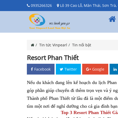
0935266326
Lô 39 Cao Lỗ, Mân Thái, Sơn Trà
Tin tức Vinpearl
Tin nổi bật
Resort Phan Thiết
Facebook
Twitter
Google
Nếu du khách đang lên kế hoạch du lịch Phan 
góp phần giúp chuyến đi thêm trọn vẹn và ý ng
Thành phố Phan Thiết từ lâu đã là một điểm d
tìm một nơi để nghỉ dưỡng cho cả gia đình bạn 
Top 3 Resort Phan Thiết G