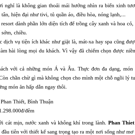
i nghỉ là không gian thoải mái hướng nhìn ra biển xinh tươ
 tân, hiện đại như tivi, tủ quần áo, điều hòa, nóng lạnh,...
resort dành phần lớn diện tích để trồng cây xanh và hoa cỏ,
 sớm, chiều.
 dịch vụ tiện ích khác như giặt là, mát-xa hay spa cũng đượ
 làm hài lòng mọi du khách. Vì vậy đã chiếm chọn được niềm
hách với cả những món Á và Âu. Thực đơn đa dạng, món 
 Còn chần chừ gì mà không chọn cho mình một chỗ ngồi lý tư
ng món ăn hấp dẫn ngay thôi.
 Phan Thiết, Bình Thuận
 1.298.000đ/đêm
ới cát mịn, nước xanh và không khí trong lành.
Phan Thie
đầu tiên với thiết kế sang trọng tạo ra một nơi sống như mơ