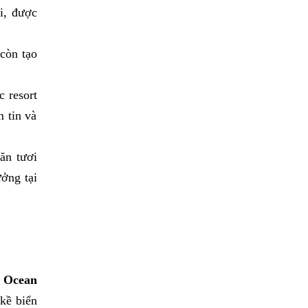
i, được
 còn tạo
c resort
 tin và
ăn tươi
ởng tại
t Ocean
 kề biển