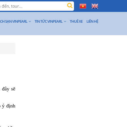
CH SẠN VINPEARL
TIN TỨC VINPEARL
THUÊ XE
LIÊN HỆ
 đây sẽ
 ý định