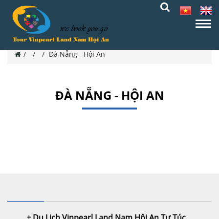
Đà Nẵng - Hội An
ĐÀ NẴNG - HỘI AN
Thông tin đang được cập nhật...
Du Lịch Vinpearl Land Nam Hội An Tự Túc