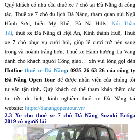
Quý khách có nhu cầu thuê xe 7 chỗ tại Đà Nẵng đi công
tác,
Thuê xe 7 chỗ du lịch Đà Nẵng, tham quan núi Ngũ
Hành Sơn, biển Mỹ Khê, Bà Nà Hills,
Núi Thần
Tài
, thuê xe Đà Nẵng đi Hội An, Kinh thành Huế, Thuê
xe 7 chỗ phục vụ cưới hỏi, giúp lễ cưới trở nên sang
trọng và hoành tráng hơn, Thuê xe Hành hương La Vang
dành cho khách người Công giáo
… xin vui lòng gọi đến
Hotline
thuê xe Đà Nẵng
: 0935 26 63 26
của công ty
Đà Nẵng Open Tour
để được nhân viên của chúng tôi
tư vấn tận tình. Quý khách có thể tham khảo thêm các
tin tức du lịch, kinh nghiệm thuê xe Đà Nẵng tại
website:
https://danangopentour.vn/
2.3 Xe cho thuê xe 7 chỗ Đà Nẵng Suzuki Ertiga
2019 có người lái