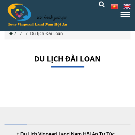
Du lịch Đài Loan
DU LỊCH ĐÀI LOAN
Thông tin đang được cập nhật...
Du Lịch Vinpearl Land Nam Hội An Tự Túc