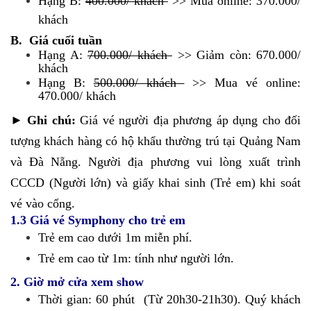
Hạng B:
400.000/ khách
>> Mua online: 370.000/
khách
B. Giá cuối tuần
Hạng A:
700.000/ khách
>> Giảm còn: 670.000/
khách
Hạng B:
500.000/ khách
>> Mua vé online:
470.000/ khách
►
Ghi chú:
Giá vé người địa phương áp dụng cho đối
tượng khách hàng có hộ khẩu thường trú tại Quảng Nam
và Đà Nẵng. Người địa phương vui lòng xuất trình
CCCD (Người lớn) và giấy khai sinh (Trẻ em) khi soát
vé vào cổng.
1.3 Giá vé Symphony cho trẻ em
Trẻ em cao dưới 1m miễn phí.
Trẻ em cao từ 1m: tính như người lớn.
2. Giờ mở cửa xem show
Thời gian: 60 phút (Từ 20h30-21h30). Quý khách