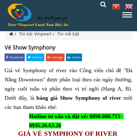
Tin tức Vinpearl
Tin nổi bật
Vé Show Symphony
Facebook
Twitter
Google
Linkin
Giá vé Symphony of river
vào Công viên chủ đề "Đà
Nẵng Downtown" được phân loại theo các ngày thường,
ngày cuối tuần và phân theo vị trí ngồi (Hạng A, B).
Dưới đây, là
bảng giá Show Symphony of river
mời
các bạn tham khảo nhé.
Hotline tư vấn và đặt vé: 0898.080.715 -
0935.26.63.26
GIÁ VÉ SYMPHONY OF RIVER