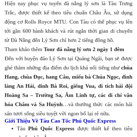
Hiện nay phục vụ tuyến đà nẵng lý sơn là Tàu Trưng
Trắc, được thiết kế theo tiêu chuẩn Châu Âu, sử dụng
động cơ Rolls Royce MTU. Con Tàu có thể phục vụ lên
tới gần 600 hành khách và rút ngắn thời gian di chuyển
từ Đà Nẵng đến Lý Sơn chỉ hơn 2 tiếng đồng hồ.
Tham khảo thêm
Tour đà nẵng lý sơn 2 ngày 1 đêm
Đến với huyện đảo Lý Sơn tại Quảng Ngãi, bạn sẽ được
ghé thăm những địa điểm du lịch khá nổi tiếng như
chùa
Hang, chùa Đục, hang Câu, miếu bà Chúa Ngọc, đình
làng An Hải, dinh Bà Roi, giếng Vua, di tích hải đội
Hoàng Sa – Trường Sa, Âm Linh tự, các di chỉ văn
hóa Chăm và Sa Huỳnh
…và thưởng thức các món hải
sản tươi sống siêu tuyệt vời ngon bổ lại rẻ nữa.
Giới Thiệu Về Tàu Cao Tốc Phú Quốc Express
Tàu
Phú Quốc Express
được thiết kế theo tiêu