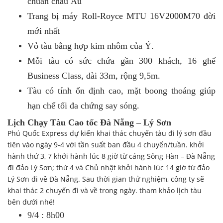
chuẩn châu Âu
Trang bị máy Roll-Royce MTU 16V2000M70 đời
mới nhất
Vỏ tàu bằng hợp kim nhôm của Ý.
Mỗi tàu có sức chứa gần 300 khách, 16 ghế
Business Class, dài 33m, rộng 9,5m.
Tàu có tính ổn định cao, mặt boong thoáng giúp
hạn chế tối đa chứng say sóng.
Lịch Chạy Tàu Cao tốc Đà Nẵng – Lý Sơn
Phú Quốc Express dự kiến khai thác chuyến tàu đi lý sơn đầu
tiên vào ngày 9-4 với tần suất ban đầu 4 chuyến/tuần. khởi
hành thứ 3, 7 khởi hành lúc 8 giờ từ cảng Sông Hàn – Đà Nẵng
đi đảo Lý Sơn; thứ 4 và Chủ nhật khởi hành lúc 14 giờ từ đảo
Lý Sơn đi về Đà Nẵng. Sau thời gian thử nghiệm, công ty sẽ
khai thác 2 chuyến đi và về trong ngày. tham khảo lịch tàu
bên dưới nhé!
9/4 : 8h00