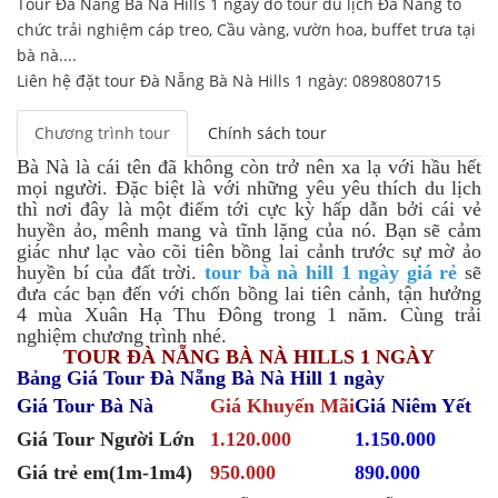
Tour Đà Nẵng Bà Nà Hills 1 ngày do tour du lịch Đà Nẵng tổ
chức trải nghiệm cáp treo, Cầu vàng, vườn hoa, buffet trưa tại
bà nà....
Liên hệ đặt tour Đà Nẵng Bà Nà Hills 1 ngày: 0898080715
Chương trình tour
Chính sách tour
Bà Nà là cái tên đã không còn trở nên xa lạ với hầu hết
mọi người. Đặc biệt là với những yêu yêu thích du lịch
thì nơi đây là một điểm tới cực kỳ hấp dẫn bởi cái vẻ
huyền ảo, mênh mang và tĩnh lặng của nó. Bạn sẽ cảm
giác như lạc vào cõi tiên bồng lai cảnh trước sự mờ ảo
huyền bí của đất trời.
tour bà nà hill 1 ngày giá rẻ
sẽ
đưa các bạn đến với chốn bồng lai tiên cảnh, tận hưởng
4 mùa Xuân Hạ Thu Đông trong 1 năm. Cùng trải
nghiệm chương trình nhé.
TOUR ĐÀ NẴNG BÀ NÀ HILLS 1 NGÀY
Bảng Giá Tour Đà Nẵng Bà Nà Hill 1 ngày
Giá Tour Bà Nà
Giá Khuyến Mãi
Giá Niêm Yết
Giá Tour Người Lớn
1.120.000
1.150.000
Giá trẻ em(1m-1m4)
950.000
890.000