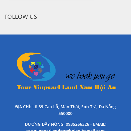
FOLLOW US
ĐỊA CHỈ
: Lô 39 Cao Lỗ, Mân Thái, Sơn Trà, Đà Nẵng
550000
ĐƯỜNG DÂY NÓNG
: 0935266326 -
EMAIL
:
tourvinpearllandnamhoian@gmail.com