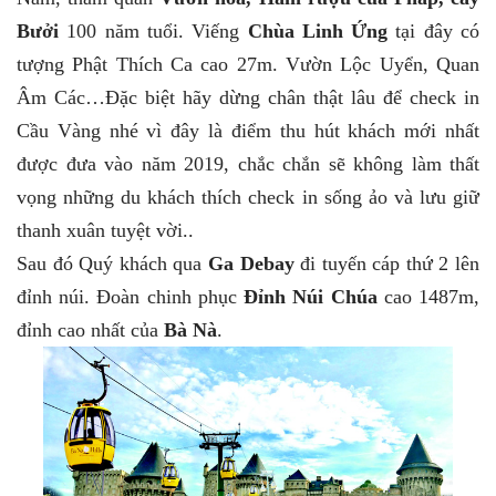
Bưởi
100 năm tuổi. Viếng
Chùa Linh Ứng
tại đây có
tượng Phật Thích Ca cao 27m. Vườn Lộc Uyển, Quan
Âm Các…Đặc biệt hãy dừng chân thật lâu để check in
Cầu Vàng nhé vì đây là điểm thu hút khách mới nhất
được đưa vào năm 2019, chắc chắn sẽ không làm thất
vọng những du khách thích check in sống ảo và lưu giữ
thanh xuân tuyệt vời..
Sau đó Quý khách qua
Ga Debay
đi tuyến cáp thứ 2 lên
đỉnh núi. Đoàn chinh phục
Đỉnh Núi Chúa
cao 1487m,
đỉnh cao nhất của
Bà Nà
.