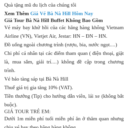
Quà tặng mũ du lịch của chúng tôi
Xem Thêm
Giá Vé Bà Nà Hill Hôm Nay
Giá Tour Bà Nà Hill Buffet Không Bao Gồm
Vé máy bay khứ hồi của các hãng hàng không Vietnam
Airline (VN), Vietjet Air, Jestar: HN – ĐN – HN.
Đồ uống ngoài chương trình (rượu, bia, nước ngọt....)
Chi phí cá nhân tại các điểm tham quan ( điện thoại, giặt
là, mua sắm, giải trí....) không đề cập trong chương
trình.
Vé bảo tàng sáp tại Bà Nà Hill
Thuế giá trị gia tăng 10% (VAT).
Tiền thưởng (Tip) cho hướng dẫn viên, lái xe (không bắt
buộc).
GIÁ TOUR TRẺ EM:
Dưới 1m miễn phí tuổi miễn phí ăn ở thăm quan nhưng
chịu vé bay theo hãng hàng không.