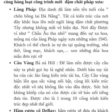
cùng hàng loạt công trình mới đậm chất pháp xưa:
Làng Pháp
: Địa danh đã làm nên tên tuổi của ”
chốn bồng lai Đà Nẵng”. Tất cả kiến trúc của nơi
đây khắc họa lên một ngôi làng đậm chất phương
Tây nhưng không mất vẻ hiện đại. Nơi đây Được
ví như ” Châu Âu thu nhỏ” mang đến sự xa hoa,
mộng mị của làng Pháp ngày xưa những năm 1945.
Khách có thể check in tự do tại quảng trường, nhà
thờ, làng mạc, khách sạn,… xen những đóa hoa
mẫu đơn rực rỡ
Cầu Vàng
Bà nà Hill : Để làm nên được cây cầu
này ta phải gọi họ là nghệ nhân. Dưới bàn tay tài
ba của các lão làng kiến trúc tài ba, Cây Cầu vàng
hiện lên qua sắc vàng nổi bật, cùng lối kiến trúc
độc nhất vô nhị không lẫn vào đâu được. Sức hút
khủng khiếp của nó còn được các tờ báo nổi tiếng
đưa tin. Được cho là 1 trong 10 công trình kiến
trúc đẹp nhất thế giới.
Hầm rượu cổ DeBay:
hầm rượu sẽ đưa du khách