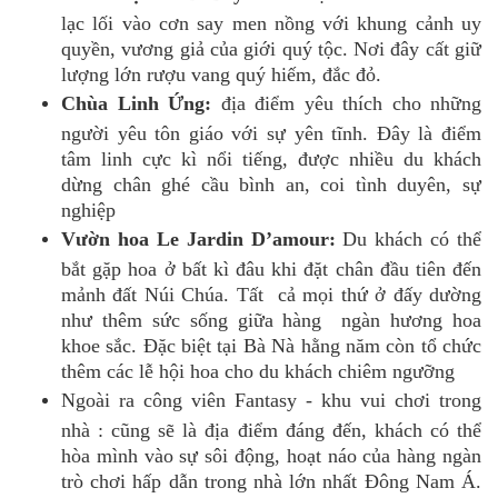
lạc lối vào cơn say men nồng với khung cảnh uy
quyền, vương giả của giới quý tộc. Nơi đây cất giữ
lượng lớn rượu vang quý hiếm, đắc đỏ.
Chùa Linh Ứng:
địa điểm yêu thích cho những
người yêu tôn giáo với sự yên tĩnh. Đây là điểm
tâm linh cực kì nổi tiếng, được nhiều du khách
dừng chân ghé cầu bình an, coi tình duyên, sự
nghiệp
Vườn hoa Le Jardin D’amour:
Du khách có thể
bắt gặp hoa ở bất kì đâu khi đặt chân đầu tiên đến
mảnh đất Núi Chúa. Tất cả mọi thứ ở đấy dường
như thêm sức sống giữa hàng ngàn hương hoa
khoe sắc. Đặc biệt tại Bà Nà hằng năm còn tổ chức
thêm các lễ hội hoa cho du khách chiêm ngưỡng
Ngoài ra công viên Fantasy - khu vui chơi trong
nhà : cũng sẽ là địa điểm đáng đến, khách có thể
hòa mình vào sự sôi động, hoạt náo của hàng ngàn
trò chơi hấp dẫn trong nhà lớn nhất Đông Nam Á.