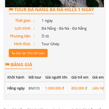
TOUR ĐÀ NẴNG BÀ NÀ HILLS 1 NGÀY
Thời gian :
1 ngày
Lịch trình :
Đà Nẵng - Bà Nà - Đà Nẵng
Phương tiện :
Ô tô
Hình thức :
Tour Ghép
Gọi lại cho tôi sau
BẢNG GIÁ
Khởi hành
Mã tour
Giá người lớn
Giá trẻ em
Giá em bé
Hằng ngày
BN01D
1.090.000 đ
850.000 đ
Liên hệ