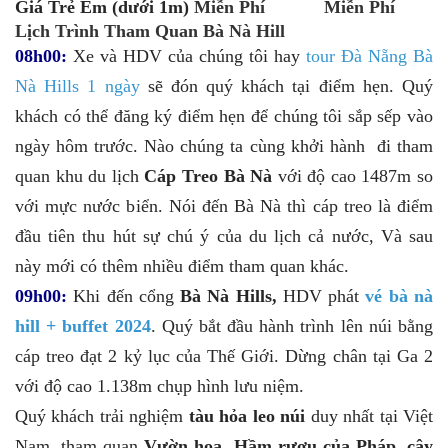
Giá Trẻ Em (dưới 1m)
Miễn Phí
Miễn Phí
Lịch Trình Tham Quan Bà Nà Hill
08h00:
Xe và HDV của chúng tôi hay
tour Đà Nẵng Bà
Nà Hills 1 ngày
sẽ đón quý khách tại điểm hẹn. Quý
khách có thể đăng ký điểm hẹn để chúng tôi sắp sếp vào
ngày hôm trước. Nào chúng ta cùng khởi hành đi tham
quan khu du lịch
Cáp Treo Bà Nà
với độ cao 1487m so
với mực nước biển. Nói đến Bà Nà thì cáp treo là điểm
đầu tiên thu hút sự chú ý của du lịch cả nước, Và sau
này mới có thêm nhiều điểm tham quan khác.
09h00:
Khi đến cổng
Bà Nà Hills,
HDV phát
vé bà nà
hill + buffet 2024
.
Quý bắt đầu hành trình lên núi bằng
cáp treo đạt 2 kỷ lục của Thế Giới. Dừng chân tại Ga 2
với độ cao 1.138m chụp hình lưu niệm.
Quý khách trải nghiệm
tàu hỏa leo núi
duy nhất tại Việt
Nam, tham quan
Vườn hoa, Hầm rượu của Pháp, cây