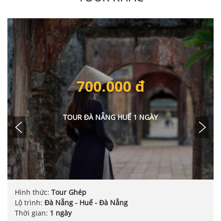
700.000 đ
R ĐÀ NẴNG HUẾ 1 NGÀY
TOUR ĐÀ
hép
Hình thức:
Tour G
- Huế - Đà Nẵng
Lộ trình:
Đà Nẵng -
Thời gian:
1 ngày