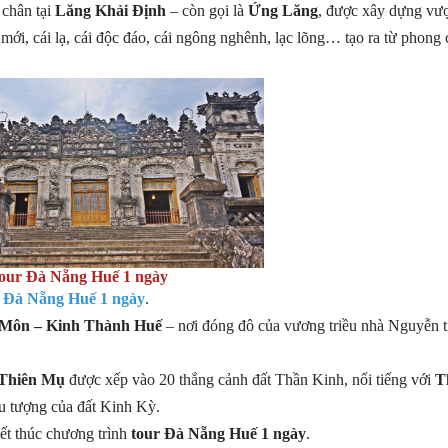
chân tại
Lăng Khải Định
– còn gọi là
Ứng Lăng
, được xây dựng vượ
mới, cái lạ, cái độc đáo, cái ngông nghênh, lạc lõng… tạo ra từ phong
our Đà Nẵng Huế 1 ngày
r Đà Nẵng Huế 1 ngày
.
Môn – Kinh Thành Huế
– nơi đóng đô của vương triều nhà Nguyễn 
Thiên Mụ
được xếp vào 20 thắng cảnh đất Thần Kinh, nổi tiếng với
T
iểu tượng của đất Kinh Kỳ.
t thúc chương trình
tour Đà Nẵng Huế 1 ngày
.