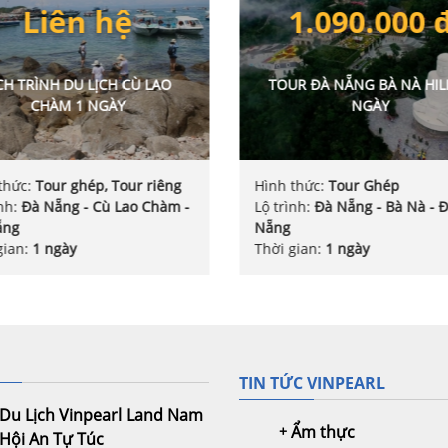
1.090.000 đ
320.000 đ
R ĐÀ NẴNG BÀ NÀ HILLS 1
TOUR ĐÀ NẴNG NGŨ HÀNH
NGÀY
HỘI AN 1 NGÀY
thức:
Tour Ghép
Hình thức:
Tour Ghép
ình:
Đà Nẵng - Bà Nà - Đà
Lộ trình:
Đà Nẵng - Ngũ Hàn
- Phố Cổ Hội An - Đà Nẵng
gian:
1 ngày
Thời gian:
1 ngày
TIN TỨC VINPEARL
Du Lịch Vinpearl Land Nam
Ẩm thực
Hội An Tự Túc