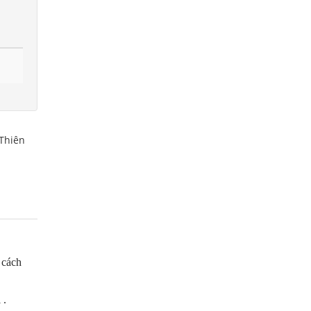
Thiên
ế
cách
 .