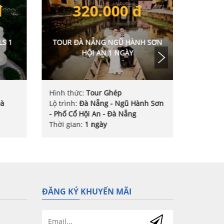
550.000 đ
 SƠN
TOUR ĐÀ NẴNG CÙ LAO CHÀM 1
NGÀY
Hình thức:
Tour Ghép
h Sơn
Lộ trình:
Đà Nẵng - Cù Lao Chàm -
Đà Nẵng
Thời gian:
1 ngày
ĐĂNG KÝ KHUYẾN MÃI