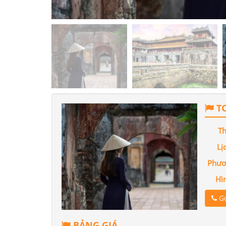
TO
Th
Lị
Phươ
Hì
Gọ
BẢNG GIÁ