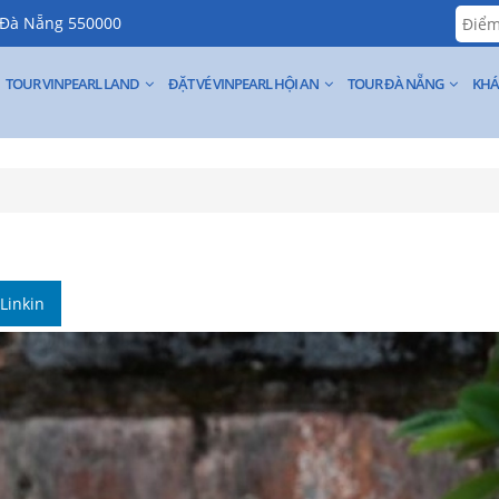
, Đà Nẵng 550000
TOUR VINPEARL LAND
ĐẶT VÉ VINPEARL HỘI AN
TOUR ĐÀ NẴNG
KHÁ
Linkin