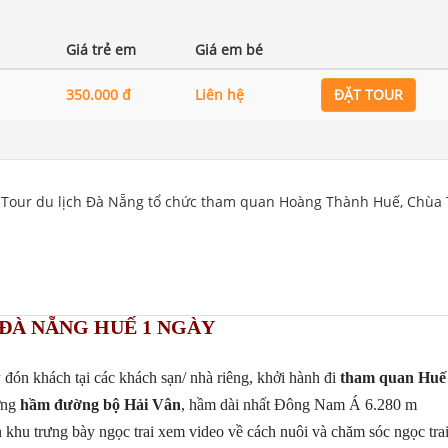
Giá trẻ em
Giá em bé
350.000 đ
Liên hệ
ĐẶT TOUR
Tour du lịch Đà Nẵng tổ chức tham quan Hoàng Thành Huế, Chùa 
ĐÀ NẴNG HUẾ 1 NGÀY
y
đón khách tại các khách sạn/ nhà riêng, khởi hành đi
tham quan Hu
ỡng
hầm đường bộ Hải Vân
, hầm dài nhất Đông Nam Á 6.280 m
 khu trưng bày ngọc trai xem video về cách nuôi và chăm sóc ngọc trai