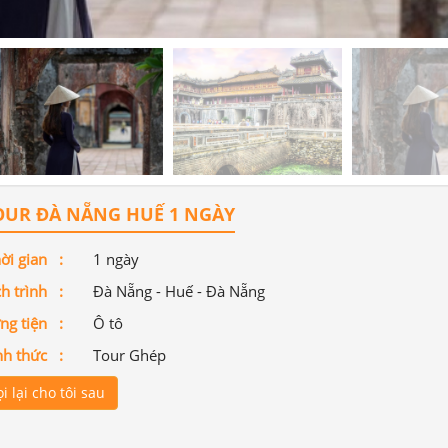
UR ĐÀ NẴNG HUẾ 1 NGÀY
ời gian :
1 ngày
ch trình :
Đà Nẵng - Huế - Đà Nẵng
ng tiện :
Ô tô
nh thức :
Tour Ghép
i lại cho tôi sau