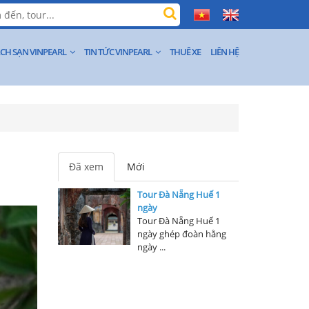
CH SẠN VINPEARL
TIN TỨC VINPEARL
THUÊ XE
LIÊN HỆ
Đã xem
Mới
Tour Đà Nẵng Huế 1
ngày
Tour Đà Nẵng Huế 1
ngày ghép đoàn hằng
ngày ...