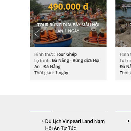
đ
Liên hệ
ẪU HỘI
LỊCH TRÌNH DU LỊCH CÙ LAO
TOU
CHÀM 1 NGÀY
Hình thức:
Tour ghép, Tour riêng
Hình 
dừa Hội
Lộ trình:
Đà Nẵng - Cù Lao Chàm -
Lộ tr
Đà Nẵng
Nẵng
Thời gian:
1 ngày
Thời 
Du Lịch Vinpearl Land Nam
Hội An Tự Túc