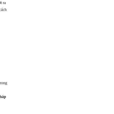
t ra
 cách
trong
háp