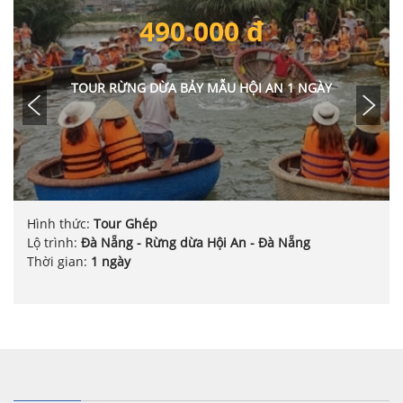
490.000 đ
TOUR RỪNG DỪA BẢY MẪU HỘI AN 1 NGÀY
Hình thức:
Tour Ghép
Lộ trình:
Đà Nẵng - Rừng dừa Hội An - Đà Nẵng
Thời gian:
1 ngày