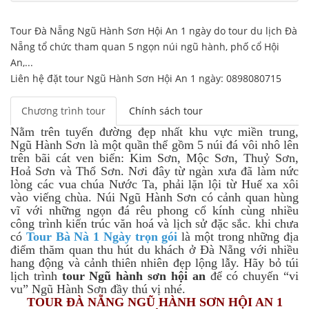
Tour Đà Nẵng Ngũ Hành Sơn Hội An 1 ngày do tour du lịch Đà
Nẵng tổ chức tham quan 5 ngọn núi ngũ hành, phố cổ Hội
An,...
Liên hệ đặt tour Ngũ Hành Sơn Hội An 1 ngày: 0898080715
Chương trình tour
Chính sách tour
Nằm trên tuyến đường đẹp nhất khu vực miền trung,
Ngũ Hành Sơn là một quần thể gồm 5 núi đá vôi nhô lên
trên bãi cát ven biển: Kim Sơn, Mộc Sơn, Thuỷ Sơn,
Hoả Sơn và Thổ Sơn. Nơi đây từ ngàn xưa đã làm nức
lòng các vua chúa Nước Ta, phải lặn lội từ Huế xa xôi
vào viếng chùa. Núi Ngũ Hành Sơn có cảnh quan hùng
vĩ với những ngọn đá rêu phong cổ kính cùng nhiều
công trình kiến trúc văn hoá và lịch sử đặc sắc. khi chưa
có
Tour Bà Nà 1 Ngày trọn gói
là một trong những địa
điểm thăm quan thu hút du khách ở Đà Nẵng với nhiều
hang động và cảnh thiên nhiên đẹp lộng lẫy. Hãy bỏ túi
lịch trình
tour Ngũ hành sơn hội an
để có chuyến “vi
vu” Ngũ Hành Sơn đầy thú vị nhé.
TOUR ĐÀ NẴNG NGŨ HÀNH SƠN HỘI AN 1