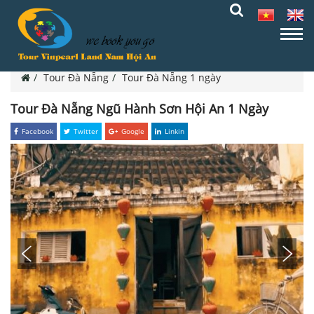
Tour Đà Nẵng
Tour Đà Nẵng 1 ngày
Tour Đà Nẵng Ngũ Hành Sơn Hội An 1 Ngày
Facebook
Twitter
Google
Linkin