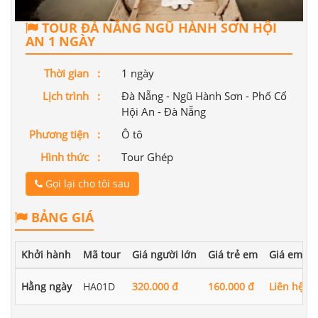
TOUR ĐÀ NẴNG NGŨ HÀNH SƠN HỘI
AN 1 NGÀY
Thời gian :
1 ngày
Lịch trình :
Đà Nẵng - Ngũ Hành Sơn - Phố Cổ
Hội An - Đà Nẵng
Phương tiện :
Ô tô
Hình thức :
Tour Ghép
Gọi lại cho tôi sau
BẢNG GIÁ
Khởi hành
Mã tour
Giá người lớn
Giá trẻ em
Giá em bé
Hằng ngày
HA01D
320.000 đ
160.000 đ
Liên hệ